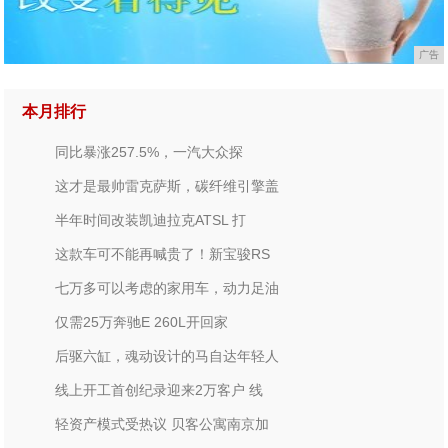
广告
本月排行
同比暴涨257.5%，一汽大众探
这才是最帅雷克萨斯，碳纤维引擎盖
半年时间改装凯迪拉克ATSL 打
这款车可不能再喊贵了！新宝骏RS
七万多可以考虑的家用车，动力足油
仅需25万奔驰E 260L开回家
后驱六缸，魂动设计的马自达年轻人
线上开工首创纪录迎来2万客户 线
轻资产模式受热议 贝客公寓南京加