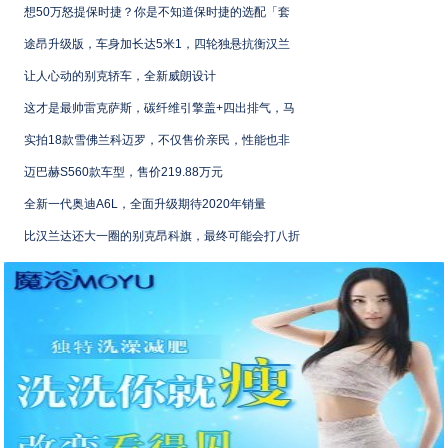
想50万怒提保时捷？你是不知道保时捷的选配「套
途昂升级版，车身加长达5米1，四轮独悬抗衡汉兰
让人心动的别克轿车，全新威朗设计
这才是最帅雷克萨斯，碳纤维引擎盖+四出排气，马
实拍18款雪佛兰科迈罗，不仅售价亲民，性能也非
迈巴赫S560款车型，售价219.88万元
全新一代奥迪A6L，全面升级期待2020年销量
比汉兰达还大一圈的别克昂科旗，最终可能会打八折