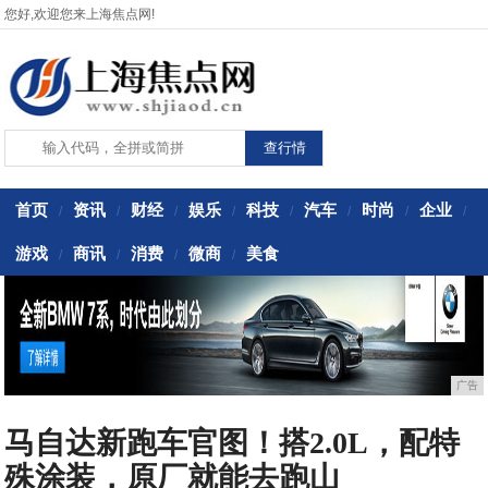
您好,欢迎您来上海焦点网!
首页
资讯
财经
娱乐
科技
汽车
时尚
企业
/
/
/
/
/
/
/
/
游戏
商讯
消费
微商
美食
/
/
/
/
广告
马自达新跑车官图！搭2.0L，配特
殊涂装，原厂就能去跑山