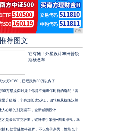
广告
推荐图文
它有鳍！外星设计丰田普锐
斯概念车
沃尔沃XC60，已经跌到30万以内了
想50万怒提保时捷？你是不知道保时捷的选配「套
途昂升级版，车身加长达5米1，四轮独悬抗衡汉兰
让人心动的别克轿车，全新威朗设计
这才是最帅雷克萨斯，碳纤维引擎盖+四出排气，马
实拍18款雪佛兰科迈罗，不仅售价亲民，性能也非