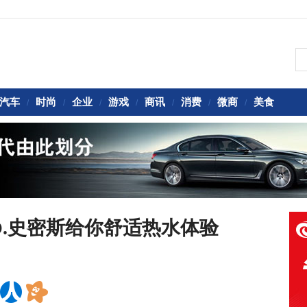
汽车
时尚
企业
游戏
商讯
消费
微商
美食
/
/
/
/
/
/
/
O.史密斯给你舒适热水体验