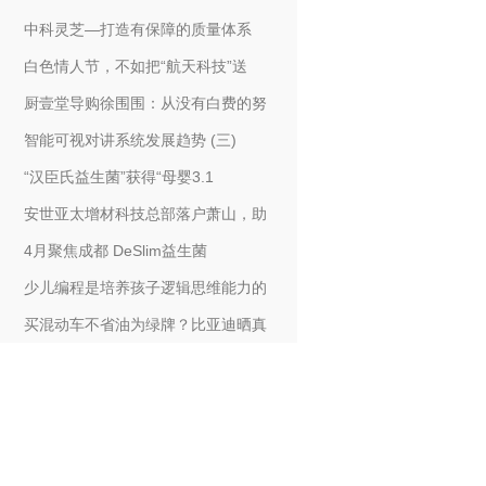
中科灵芝—打造有保障的质量体系
白色情人节，不如把“航天科技”送
厨壹堂导购徐围围：从没有白费的努
智能可视对讲系统发展趋势 (三)
“汉臣氏益生菌”获得“母婴3.1
安世亚太增材科技总部落户萧山，助
4月聚焦成都 DeSlim益生菌
少儿编程是培养孩子逻辑思维能力的
买混动车不省油为绿牌？比亚迪晒真