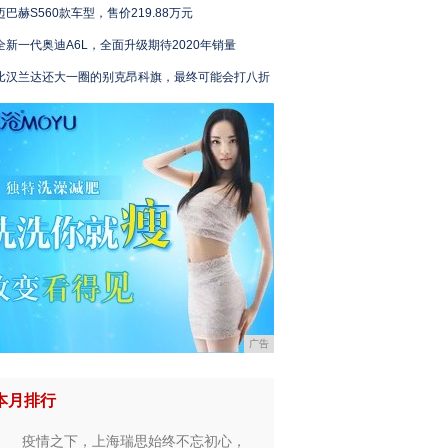
迈巴赫S560款车型，售价219.88万元
全新一代奥迪A6L，全面升级期待2020年销量
比汉兰达还大一圈的别克昂科旗，最终可能会打八折
广告
本月排行
疫情之下，上海瑞思始终不忘初心，