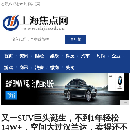
您好,欢迎您来上海焦点网!
首页
资讯
财经
娱乐
科技
汽车
时尚
企业
/
/
/
/
/
/
/
/
游戏
商讯
消费
微商
美食
/
/
/
/
广告
又一SUV巨头诞生，不到1年轻松
14W+，空间大过汉兰达，卖得还不