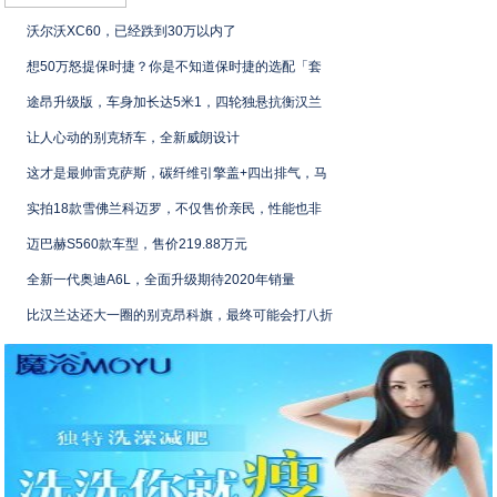
沃尔沃XC60，已经跌到30万以内了
想50万怒提保时捷？你是不知道保时捷的选配「套
途昂升级版，车身加长达5米1，四轮独悬抗衡汉兰
让人心动的别克轿车，全新威朗设计
这才是最帅雷克萨斯，碳纤维引擎盖+四出排气，马
实拍18款雪佛兰科迈罗，不仅售价亲民，性能也非
迈巴赫S560款车型，售价219.88万元
全新一代奥迪A6L，全面升级期待2020年销量
比汉兰达还大一圈的别克昂科旗，最终可能会打八折