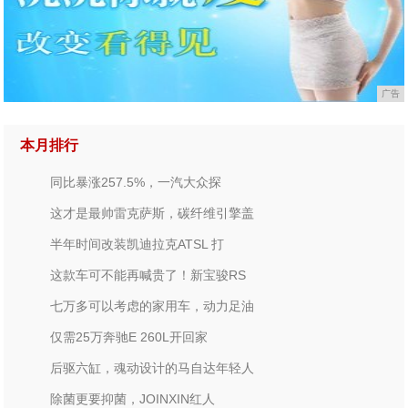
广告
本月排行
同比暴涨257.5%，一汽大众探
这才是最帅雷克萨斯，碳纤维引擎盖
半年时间改装凯迪拉克ATSL 打
这款车可不能再喊贵了！新宝骏RS
七万多可以考虑的家用车，动力足油
仅需25万奔驰E 260L开回家
后驱六缸，魂动设计的马自达年轻人
除菌更要抑菌，JOINXIN红人