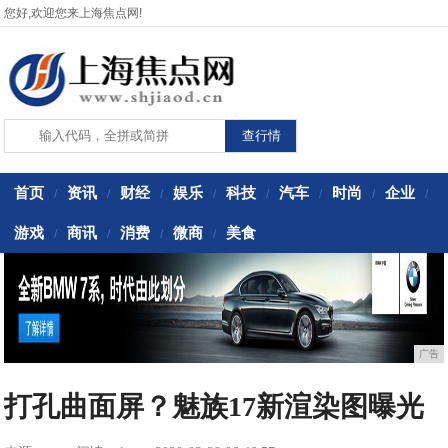
您好,欢迎您来上海焦点网!
首页
资讯
财经
娱乐
科技
汽车
时尚
企业
/
/
/
/
/
/
/
/
游戏
商讯
消费
微商
美食
/
/
/
/
广告
打孔曲面屏？魅族17新渲染图曝光