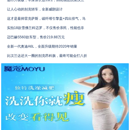
途昂升级版，车身加长达5米1，四轮独悬抗衡汉兰
让人心动的别克轿车，全新威朗设计
这才是最帅雷克萨斯，碳纤维引擎盖+四出排气，马
实拍18款雪佛兰科迈罗，不仅售价亲民，性能也非
迈巴赫S560款车型，售价219.88万元
全新一代奥迪A6L，全面升级期待2020年销量
比汉兰达还大一圈的别克昂科旗，最终可能会打八折