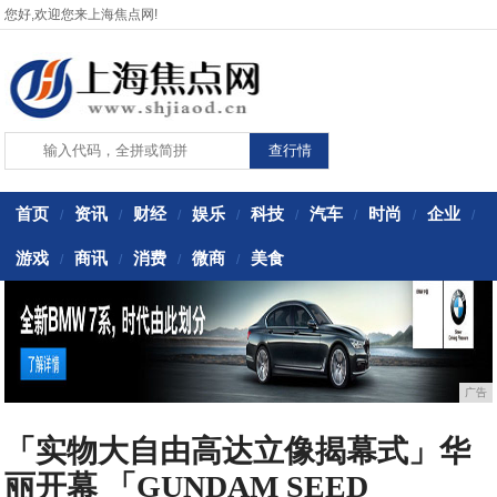
您好,欢迎您来上海焦点网!
首页
资讯
财经
娱乐
科技
汽车
时尚
企业
/
/
/
/
/
/
/
/
游戏
商讯
消费
微商
美食
/
/
/
/
广告
「实物大自由高达立像揭幕式」华
丽开幕 「GUNDAM SEED