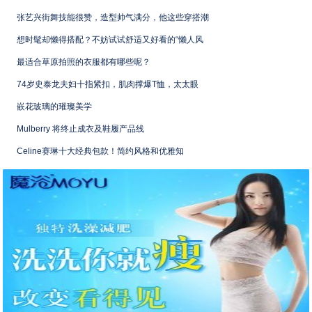
张艺兴街舞技能很赞，造型帅气满分，他这些穿搭潮
想时髦却懒得搭配？不妨试试舒适又好看的“懒人风
最适合草原拍照的衣服都有哪些呢？
74岁史泰龙夫妇十指紧扣，肌肉撑爆T恤，太太眼
嵌花玻璃的璀璨美学
Mulberry 将终止成衣及鞋履产品线
Celine赛琳十大经典包款！简约风格和优雅知