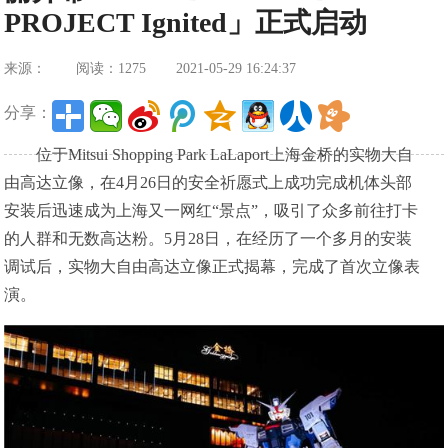
PROJECT Ignited」正式启动
来源：
阅读：1275
2021-05-29 16:24:37
分享：
位于Mitsui Shopping Park LaLaport上海金桥的实物大自
由高达立像，在4月26日的安全祈愿式上成功完成机体头部
安装后迅速成为上海又一网红“景点”，吸引了众多前往打卡
的人群和无数高达粉。5月28日，在经历了一个多月的安装
调试后，实物大自由高达立像正式揭幕，完成了首次立像表
演。