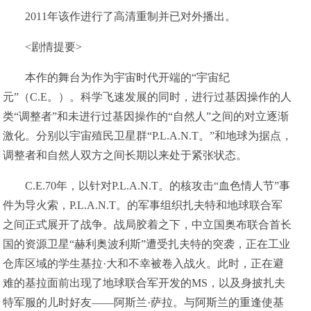
2011年该作进行了高清重制并已对外播出。
<剧情提要>
本作的舞台为作为宇宙时代开端的“宇宙纪
元”（C.E。）。科学飞速发展的同时，进行过基因操作的人
类“调整者”和未进行过基因操作的“自然人”之间的对立逐渐
激化。分别以宇宙殖民卫星群“P.L.A.N.T。”和地球为据点，
调整者和自然人双方之间长期以来处于紧张状态。
C.E.70年，以针对P.L.A.N.T。的核攻击“血色情人节”事
件为导火索，P.L.A.N.T。的军事组织扎夫特和地球联合军
之间正式展开了战争。战局胶着之下，中立国奥布联合首长
国的资源卫星“赫利奥波利斯”遭受扎夫特的突袭，正在工业
仓库区域的学生基拉·大和不幸被卷入战火。此时，正在避
难的基拉面前出现了地球联合军开发的MS，以及身披扎夫
特军服的儿时好友——阿斯兰·萨拉。与阿斯兰的重逢使基