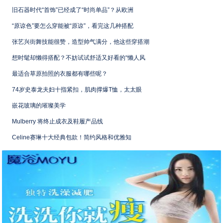
旧石器时代“首饰”已经成了“时尚单品”？从欧洲
“原谅色”要怎么穿能被“原谅”，看完这几种搭配
张艺兴街舞技能很赞，造型帅气满分，他这些穿搭潮
想时髦却懒得搭配？不妨试试舒适又好看的“懒人风
最适合草原拍照的衣服都有哪些呢？
74岁史泰龙夫妇十指紧扣，肌肉撑爆T恤，太太眼
嵌花玻璃的璀璨美学
Mulberry 将终止成衣及鞋履产品线
Celine赛琳十大经典包款！简约风格和优雅知