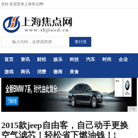
您好,欢迎您来上海焦点网!
首页
资讯
财经
娱乐
科技
汽车
时尚
企业
/
/
/
/
/
/
/
/
游戏
商讯
消费
微商
美食
/
/
/
/
广告
2015款jeep自由客，自己动手更换
空气滤芯！轻松省下燃油钱！!