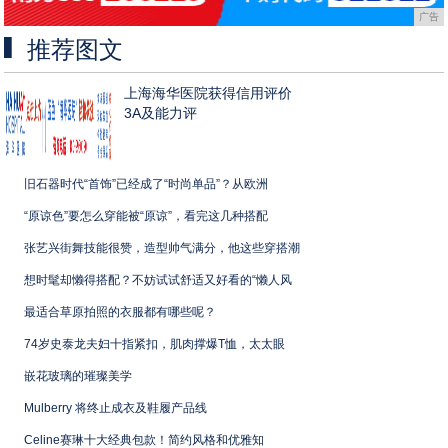
广告
推荐图文
上海海华医院获得信用评价
3A及能力评
旧石器时代“首饰”已经成了“时尚单品”？从欧洲
“原谅色”要怎么穿能被“原谅”，看完这几种搭配
张艺兴街舞技能很赞，造型帅气满分，他这些穿搭潮
想时髦却懒得搭配？不妨试试舒适又好看的“懒人风
最适合草原拍照的衣服都有哪些呢？
74岁史泰龙夫妇十指紧扣，肌肉撑爆T恤，太太眼
嵌花玻璃的璀璨美学
Mulberry 将终止成衣及鞋履产品线
Celine赛琳十大经典包款！简约风格和优雅知