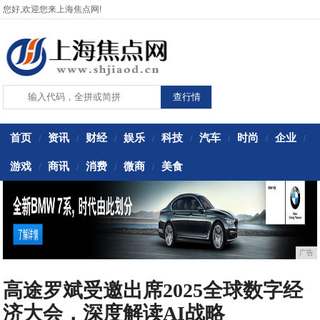
您好,欢迎您来上海焦点网!
首页
资讯
财经
娱乐
科技
汽车
时尚
企业
/
/
/
/
/
/
/
/
游戏
商讯
消费
微商
美食
/
/
/
/
广告
高途罗斌受邀出席2025全球数字经
济大会，深度解读AI战略