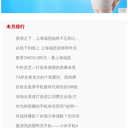
广告
本月排行
疫情之下，上海瑞思始终不忘初心，
从线下到线上 上海瑞思老师和学员
教育OMO3.0时代：看上海瑞思
中科灵芝—打造有保障的质量体系
74岁史泰龙夫妇十指紧扣，肌肉撑
目前全面屏手机最有代表性的3种款
绿地全渠道打造进口消费主会场 打
华为和荣耀的手机有何异同?赵明一
肖战待播剧？欢瑞力捧成毅？刘亦菲
最漂亮的塑料壳手机——小米手机4