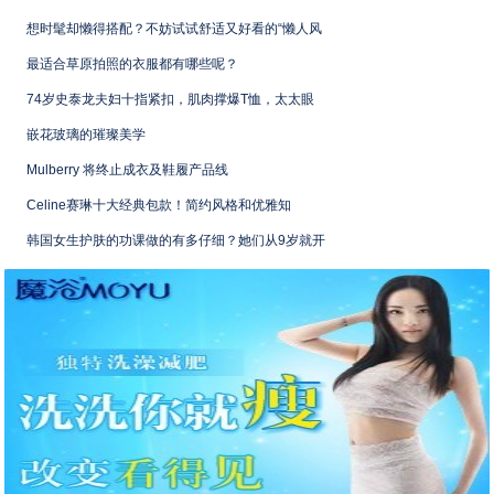
想时髦却懒得搭配？不妨试试舒适又好看的“懒人风
最适合草原拍照的衣服都有哪些呢？
74岁史泰龙夫妇十指紧扣，肌肉撑爆T恤，太太眼
嵌花玻璃的璀璨美学
Mulberry 将终止成衣及鞋履产品线
Celine赛琳十大经典包款！简约风格和优雅知
韩国女生护肤的功课做的有多仔细？她们从9岁就开