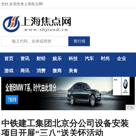
您好,欢迎您来上海焦点网!
首页
资讯
财经
娱乐
科技
汽车
时尚
企业
/
/
/
/
/
/
/
/
游戏
商讯
消费
微商
美食
/
/
/
/
广告
中铁建工集团北京分公司设备安装
项目开展“三八”送关怀活动