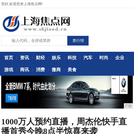
您好,欢迎您来上海焦点网!
首页
资讯
财经
娱乐
科技
汽车
时尚
企业
/
/
/
/
/
/
/
/
游戏
商讯
消费
微商
美食
/
/
/
/
广告
1000万人预约直播，周杰伦快手直
播首秀今晚8点半惊喜来袭