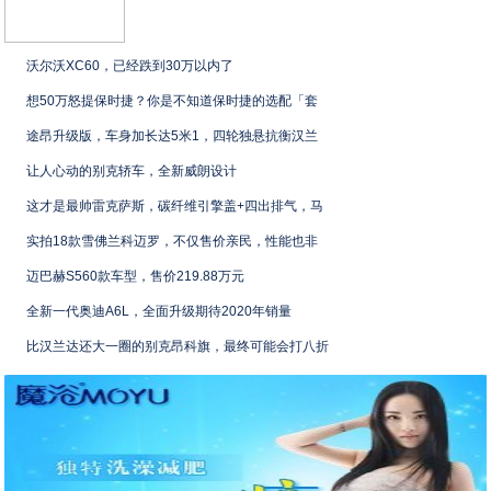
沃尔沃XC60，已经跌到30万以内了
想50万怒提保时捷？你是不知道保时捷的选配「套
途昂升级版，车身加长达5米1，四轮独悬抗衡汉兰
让人心动的别克轿车，全新威朗设计
这才是最帅雷克萨斯，碳纤维引擎盖+四出排气，马
实拍18款雪佛兰科迈罗，不仅售价亲民，性能也非
迈巴赫S560款车型，售价219.88万元
全新一代奥迪A6L，全面升级期待2020年销量
比汉兰达还大一圈的别克昂科旗，最终可能会打八折