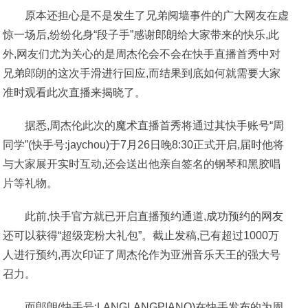
原本还担心是不是发生了兄弟阋墙事件的广大网友在虚
惊一场后,纷纷化身“段子手”感谢郎朗给大家带来的快乐,此
外,网友们尤为关心的是周杰伦会不会在快手直播首秀中对
兄弟郎朗的这次手滑进行回应,而结果到底如何就需要大家
准时观看此次直播来揭晓了。
据悉,周杰伦此次的魔术直播首秀将通过其快手账号“周
同学”(快手号:jaychou)于7月26日晚8:30正式开启,届时他将
与大家展开实时互动,还会送出他亲自签名的钢琴和黑胶唱
片等礼物。
此前,快手官方就已开启直播预约通道,成功预约的网友
还可以获得“超级宠粉大礼包”。截止发稿,已有超过1000万
人进行预约,再次印证了周杰伦作为亚洲音乐天王的强大号
召力。
而郎朗(快手号:LANGLANGPIANO)在快手发布的为周