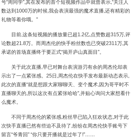
号“周同学”,其在发布的首个短视频作品中就曾表示,“关注人
数达到1000万的时候,我会表演最强的魔术直播,还有精彩的
礼物等着你哦。”
目前,这条短视频的播放量已超1.2亿,点赞数超315万,评
论数超21.8万。而周杰伦的快手粉丝数也已突破2311万,其
承诺的首场直播终于要正式“揭开庐山真面目”。
关于此次直播,早已对舞台表演游刃有余的周杰伦却表
示出了一点紧张感。25日,周杰伦在快手发布最新动态表示,
此次的直播“就是想跟大家聊聊天、变个魔术,因为哥平时不
直播聊天的,所以这次有点紧张哈哈”,并贴心询问大家想看什
么魔术。
不同于周杰伦的紧张感,粉丝早已陷入狂欢状态,对于此
次快手直播已然有些迫不及待了,纷纷在周杰伦快手账号下
留言“爷青回” “你只要开播就是过年了!”……