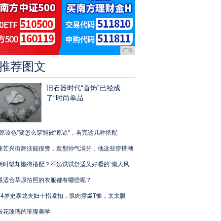
广告
推荐图文
旧石器时代“首饰”已经成
了“时尚单品
“原谅色”要怎么穿能被“原谅”，看完这几种搭配
张艺兴街舞技能很赞，造型帅气满分，他这些穿搭潮
想时髦却懒得搭配？不妨试试舒适又好看的“懒人风
最适合草原拍照的衣服都有哪些呢？
74岁史泰龙夫妇十指紧扣，肌肉撑爆T恤，太太眼
嵌花玻璃的璀璨美学