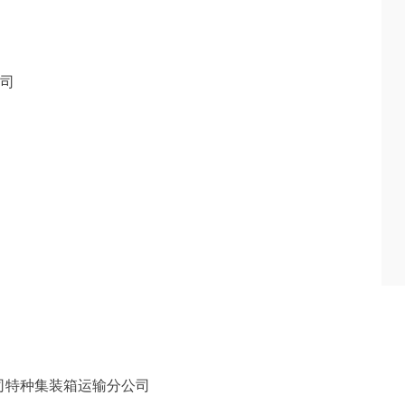
公司
司特种集装箱运输分公司