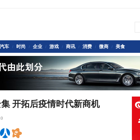
汽车
时尚
企业
游戏
商讯
消费
微商
美食
/
/
/
/
/
/
/
云集 开拓后疫情时代新商机
10