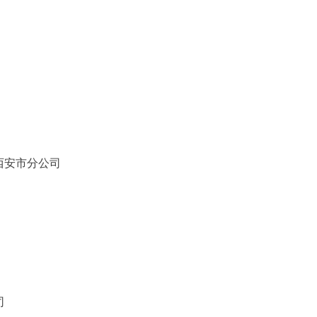
西安市分公司
司