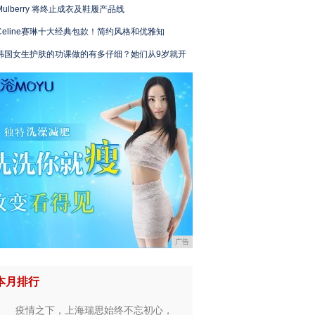
Mulberry 将终止成衣及鞋履产品线
Celine赛琳十大经典包款！简约风格和优雅知
韩国女生护肤的功课做的有多仔细？她们从9岁就开
广告
本月排行
疫情之下，上海瑞思始终不忘初心，