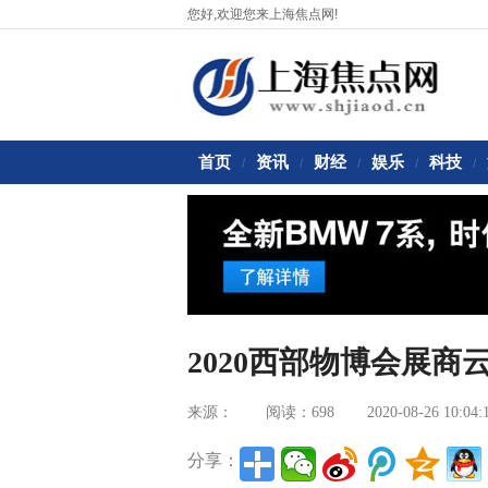
您好,欢迎您来上海焦点网!
首页
资讯
财经
娱乐
科技
/
/
/
/
/
2020西部物博会展商
来源：
阅读：698
2020-08-26 10:04:
分享：