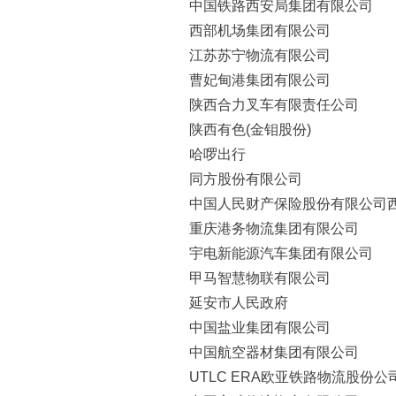
中国铁路西安局集团有限公司
西部机场集团有限公司
江苏苏宁物流有限公司
曹妃甸港集团有限公司
陕西合力叉车有限责任公司
陕西有色(金钼股份)
哈啰出行
同方股份有限公司
中国人民财产保险股份有限公司
重庆港务物流集团有限公司
宇电新能源汽车集团有限公司
甲马智慧物联有限公司
延安市人民政府
中国盐业集团有限公司
中国航空器材集团有限公司
UTLC ERA欧亚铁路物流股份公