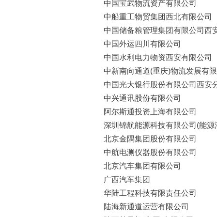
中国宝武物流资产有限公司
中船重工物贸集团西北有限公司
中国储备粮管理集团有限公司西
中国外运四川有限公司
中国水利电力物资西安有限公司
中新南向通道(重庆)物流发展有
中国光大银行股份有限公司西安
中兴通讯股份有限公司
阿尔斯通投资上海有限公司
深圳锦航能源科技有限公司(能源
北京金隅集团股份有限公司
中航电测仪器股份有限公司
北京汽车集团有限公司
广西汽车集团
华陆工程科技有限责任公司
陆海新通道运营有限公司