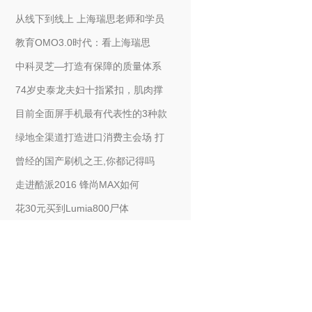
从线下到线上 上海瑞思老师和学员
教育OMO3.0时代：看上海瑞思
中科灵芝—打造有保障的质量体系
74岁史泰龙夫妇十指紧扣，肌肉撑
目前全面屏手机最有代表性的3种款
绿地全渠道打造进口消费主会场 打
曾经的国产刷机之王,你都记得吗
走进酷派2016 锋尚MAX如何
花30元买到Lumia800尸体