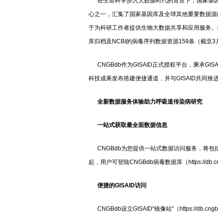
在生命科学步入大数据时代的背景下，国家基因库
心之一，汇集了国家基因库及全球其他重要数据源
于为科研工作者提供生物大数据共享和应用服务。在
库归档及NCBI的病毒序列数据资源159条（截至
CNGBdb作为GISAID正式授权平台，秉承G
科技成果发布搭建便捷通道，并与GISAID共同
全新数据服务体验助力呼吸道传染病研究
一站式获取最全面数据信息
CNGBdb为您提供一站式数据访问服务，将包括G
起，用户可登陆CNGBdb病毒数据库（https://db.c
便捷的GISAID访问
CNGBdb设立GISAID“镜像站”（https://db.