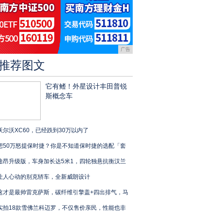
广告
推荐图文
它有鳍！外星设计丰田普锐
斯概念车
沃尔沃XC60，已经跌到30万以内了
想50万怒提保时捷？你是不知道保时捷的选配「套
途昂升级版，车身加长达5米1，四轮独悬抗衡汉兰
让人心动的别克轿车，全新威朗设计
这才是最帅雷克萨斯，碳纤维引擎盖+四出排气，马
实拍18款雪佛兰科迈罗，不仅售价亲民，性能也非