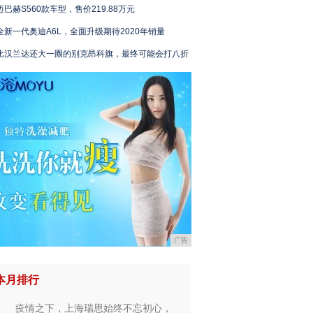
迈巴赫S560款车型，售价219.88万元
全新一代奥迪A6L，全面升级期待2020年销量
比汉兰达还大一圈的别克昂科旗，最终可能会打八折
广告
本月排行
疫情之下，上海瑞思始终不忘初心，