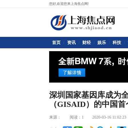
您好,欢迎您来上海焦点网!
首页
资讯
财经
娱乐
科技
/
/
/
/
/
深圳国家基因库成为
（GISAID）的中国
来源：
阅读：1
2020-03-16 11:02:23