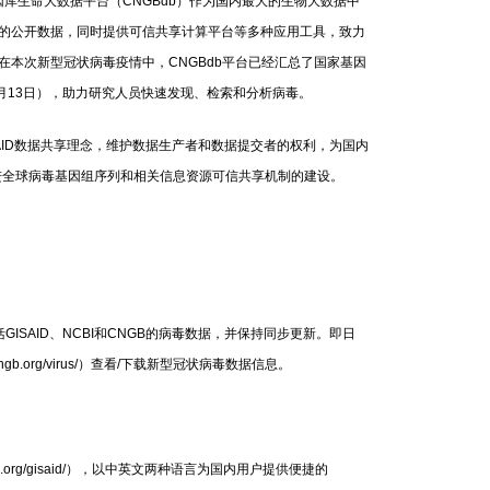
生命大数据平台（CNGBdb）作为国内最大的生物大数据中
的公开数据，同时提供可信共享计算平台等多种应用工具，致力
本次新型冠状病毒疫情中，CNGBdb平台已经汇总了国家基因
3月13日），助力研究人员快速发现、检索和分析病毒。
ISAID数据共享理念，维护数据生产者和数据提交者的权利，为国内
推进全球病毒基因组序列和相关信息资源可信共享机制的建设。
ISAID、NCBI和CNGB的病毒数据，并保持同步更新。即日
ngb.org/virus/）查看/下载新型冠状病毒数据信息。
cngb.org/gisaid/），以中英文两种语言为国内用户提供便捷的