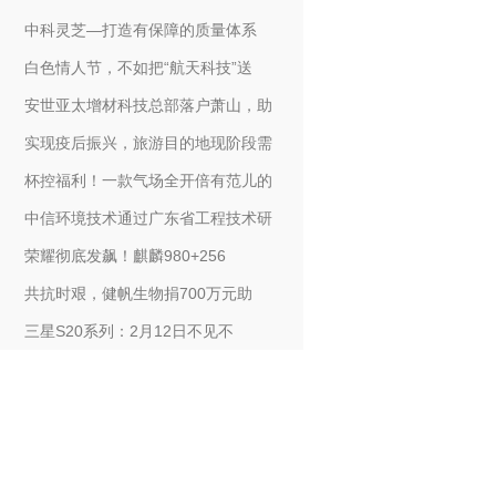
中科灵芝—打造有保障的质量体系
白色情人节，不如把“航天科技”送
安世亚太增材科技总部落户萧山，助
实现疫后振兴，旅游目的地现阶段需
杯控福利！一款气场全开倍有范儿的
中信环境技术通过广东省工程技术研
荣耀彻底发飙！麒麟980+256
共抗时艰，健帆生物捐700万元助
三星S20系列：2月12日不见不