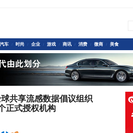
汽车
时尚
企业
游戏
商讯
消费
微商
美食
/
/
/
/
/
/
/
全球共享流感数据倡议组织
首个正式授权机构