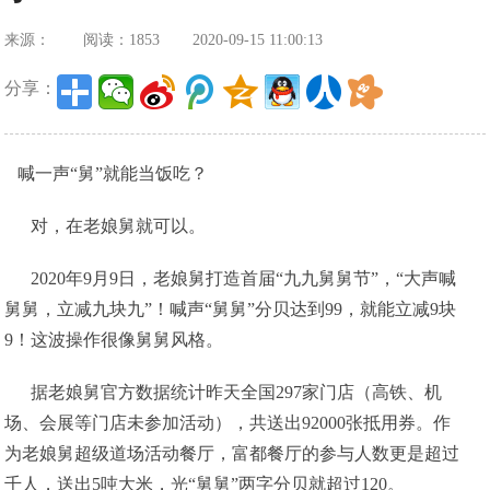
来源：
阅读：1853
2020-09-15 11:00:13
分享：
喊一声“舅”就能当饭吃？
对，在老娘舅就可以。
2020年9月9日，老娘舅打造首届“九九舅舅节”，“大声喊
舅舅，立减九块九”！喊声“舅舅”分贝达到99，就能立减9块
9！这波操作很像舅舅风格。
据老娘舅官方数据统计昨天全国297家门店（高铁、机
场、会展等门店未参加活动），共送出92000张抵用券。作
为老娘舅超级道场活动餐厅，富都餐厅的参与人数更是超过
千人，送出5吨大米，光“舅舅”两字分贝就超过120。