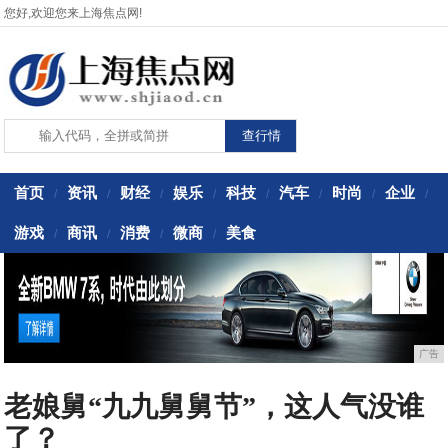
您好,欢迎您来上海焦点网!
首页
资讯
财经
娱乐
科技
汽车
时尚
企业
/
/
/
/
/
/
/
/
游戏
商讯
消费
微商
美食
/
/
/
/
广告
老娘舅“九九舅舅节”，这人气没谁
了？