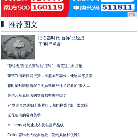
广告
推荐图文
旧石器时代“首饰”已经成
了“时尚单品
“原谅色”要怎么穿能被“原谅”，看完这几种搭配
张艺兴街舞技能很赞，造型帅气满分，他这些穿搭潮
想时髦却懒得搭配？不妨试试舒适又好看的“懒人风
最适合草原拍照的衣服都有哪些呢？
74岁史泰龙夫妇十指紧扣，肌肉撑爆T恤，太太眼
嵌花玻璃的璀璨美学
Mulberry 将终止成衣及鞋履产品线
Celine赛琳十大经典包款！简约风格和优雅知