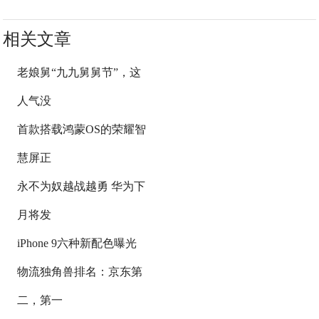
相关文章
老娘舅“九九舅舅节”，这
人气没
首款搭载鸿蒙OS的荣耀智
慧屏正
永不为奴越战越勇 华为下
月将发
iPhone 9六种新配色曝光
物流独角兽排名：京东第
二，第一