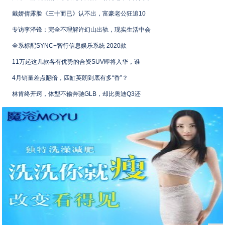
戴娇倩露脸《三十而已》认不出，富豪老公狂追10
专访李泽锋：完全不理解许幻山出轨，现实生活中会
全系标配SYNC+智行信息娱乐系统 2020款
11万起这几款各有优势的合资SUV即将入华，谁
4月销量差点翻倍，四缸英朗到底有多“香”？
林肯终开窍，体型不输奔驰GLB，却比奥迪Q3还