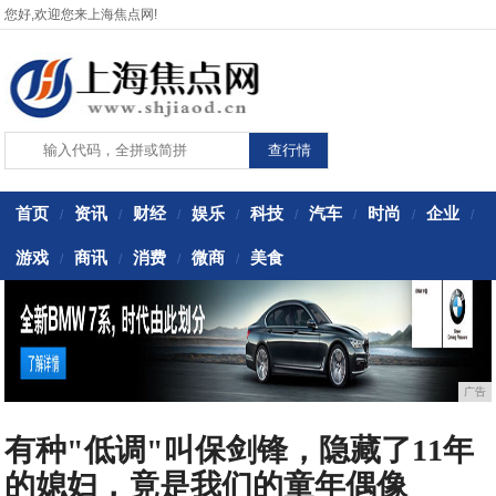
您好,欢迎您来上海焦点网!
首页
资讯
财经
娱乐
科技
汽车
时尚
企业
/
/
/
/
/
/
/
/
游戏
商讯
消费
微商
美食
/
/
/
/
广告
有种"低调"叫保剑锋，隐藏了11年
的媳妇，竟是我们的童年偶像