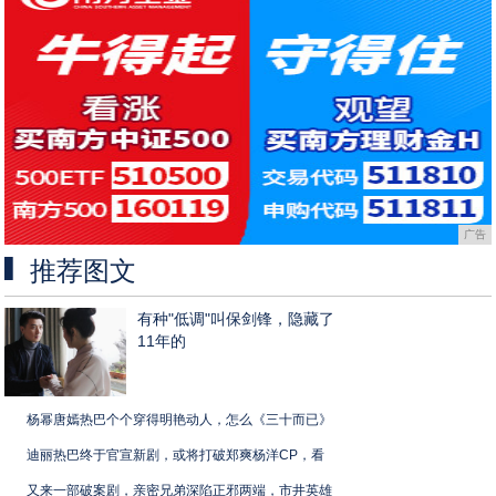
广告
推荐图文
有种"低调"叫保剑锋，隐藏了
11年的
杨幂唐嫣热巴个个穿得明艳动人，怎么《三十而已》
迪丽热巴终于官宣新剧，或将打破郑爽杨洋CP，看
又来一部破案剧，亲密兄弟深陷正邪两端，市井英雄