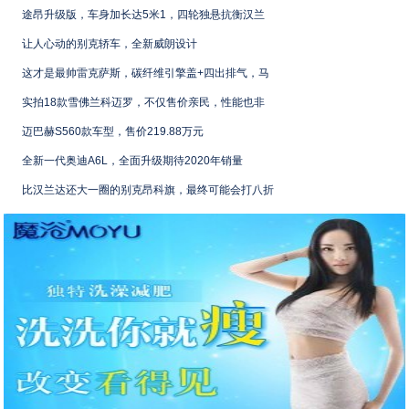
途昂升级版，车身加长达5米1，四轮独悬抗衡汉兰
让人心动的别克轿车，全新威朗设计
这才是最帅雷克萨斯，碳纤维引擎盖+四出排气，马
实拍18款雪佛兰科迈罗，不仅售价亲民，性能也非
迈巴赫S560款车型，售价219.88万元
全新一代奥迪A6L，全面升级期待2020年销量
比汉兰达还大一圈的别克昂科旗，最终可能会打八折