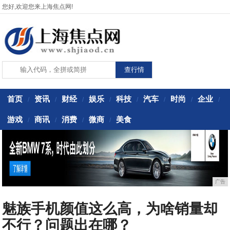
您好,欢迎您来上海焦点网!
首页
资讯
财经
娱乐
科技
汽车
时尚
企业
/
/
/
/
/
/
/
/
游戏
商讯
消费
微商
美食
/
/
/
/
广告
魅族手机颜值这么高，为啥销量却
不行？问题出在哪？