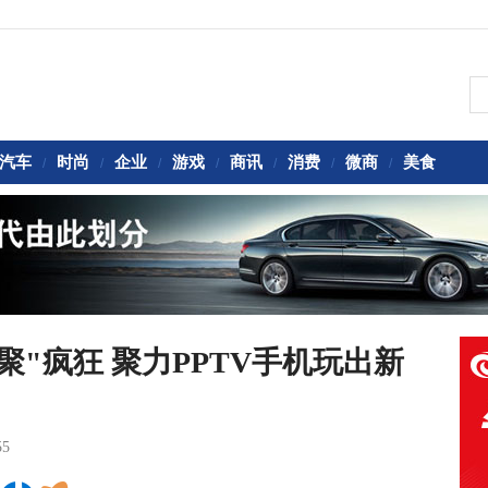
汽车
时尚
企业
游戏
商讯
消费
微商
美食
/
/
/
/
/
/
/
上海城"聚"疯狂 聚力PPTV手机玩出新
55