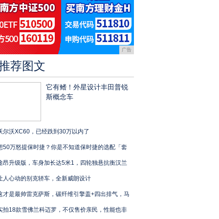
广告
推荐图文
它有鳍！外星设计丰田普锐
斯概念车
沃尔沃XC60，已经跌到30万以内了
想50万怒提保时捷？你是不知道保时捷的选配「套
途昂升级版，车身加长达5米1，四轮独悬抗衡汉兰
让人心动的别克轿车，全新威朗设计
这才是最帅雷克萨斯，碳纤维引擎盖+四出排气，马
实拍18款雪佛兰科迈罗，不仅售价亲民，性能也非