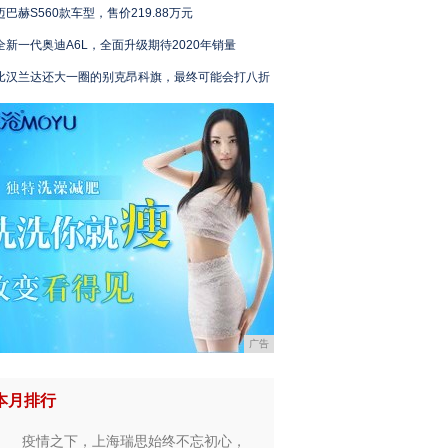
迈巴赫S560款车型，售价219.88万元
全新一代奥迪A6L，全面升级期待2020年销量
比汉兰达还大一圈的别克昂科旗，最终可能会打八折
广告
本月排行
疫情之下，上海瑞思始终不忘初心，