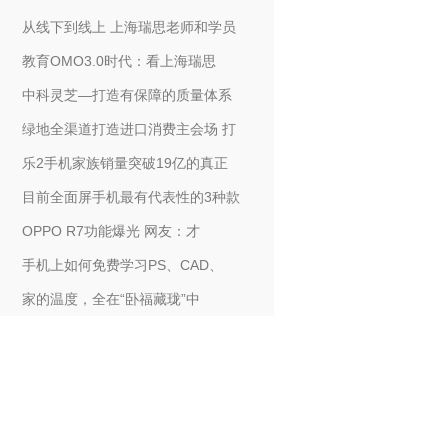
从线下到线上 上海瑞思老师和学员
教育OMO3.0时代：看上海瑞思
中科灵芝—打造有保障的质量体系
绿地全渠道打造进口消费主会场 打
乐2手机家族销量突破19亿的真正
目前全面屏手机最有代表性的3种款
OPPO R7功能爆光 网友：才
手机上如何免费学习PS、CAD、
家的温度，全在“卧福藏珑”中